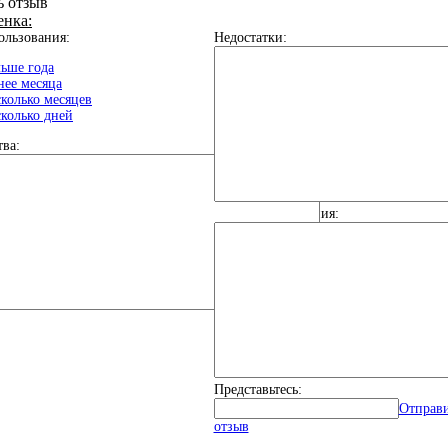
ь отзыв
енка:
ользования:
Недостатки:
ьше года
ее месяца
колько месяцев
колько дней
ва:
Общие впечатления:
Представьтесь:
Отправ
отзыв