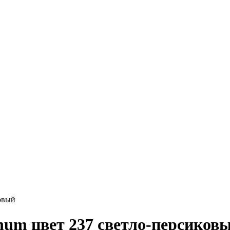
овый
um цвет 237 светло-персиков