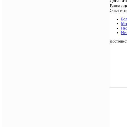
Добавит
Ваша оц
Опыт исп
Бол
Мен
Нес
Нес
Достоинст