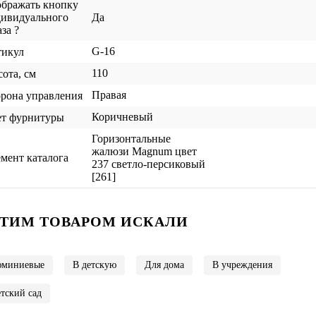
бражать кнопку
ивидуального
Да
аза ?
G-16
тикул
110
ота, см
Правая
рона управления
Коричневый
т фурнитуры
Горизонтальные
жалюзи Magnum цвет
мент каталога
237 светло-персиковый
[261]
ЭТИМ ТОВАРОМ ИСКАЛИ
миниевые
В детскую
Для дома
В учреждения
етский сад