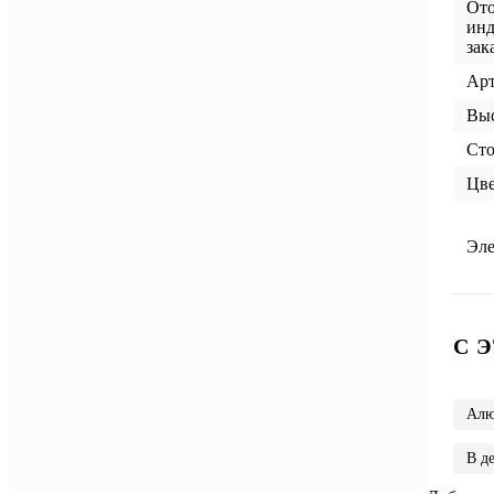
Ото
инд
зак
Ар
Выс
Сто
Цве
Эле
C 
Алю
В д