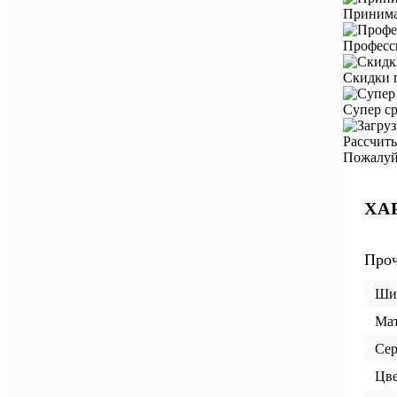
Принима
Професс
Скидки 
Супер ср
Рассчит
Пожалуйс
ХА
Про
Шир
Ма
Се
Цве