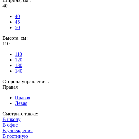
Ширина, см :
40
40
45
50
Высота, см :
110
110
120
130
140
Сторона управления :
Правая
Правая
Левая
Смотрите также:
В школу
В офис
В учреждения
В гостиную